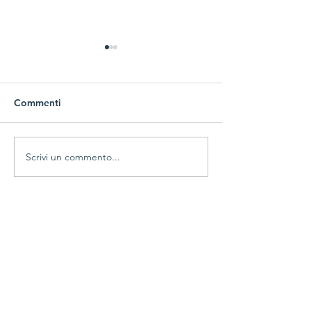
Commenti
Rassegna stampa
Scrivi un commento...
Processo al Lic
Classico
Per donazioni: